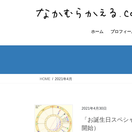
コ
ナ
ン
ビ
テ
ゲ
ン
ー
ツ
シ
ホーム
プロフィー
へ
ョ
ス
ン
キ
に
ッ
移
プ
動
HOME
2021年4月
2021年4月30日
「お誕生日スペシャ
開始）