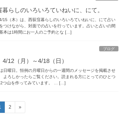
荻窪暮らしのいろいろていねいに、にて。
4/15（木）は、西荻窪暮らしのいろいろていねいに、にて占い
をつけながら、対面での占いを行っています。占いと占いの間
本は1時間にお一人のご予約とな […]
ブログ
/12（月）～4/18（日）
は日曜日。恒例の月曜日からの一週間のメッセージを掲載させ
目。 よろしかったらご覧ください。読まれる方にとってのひとつ
2つ山を作ってみています。 … […]
固
固
1
2
»
定
定
ペ
ペ
ー
ー