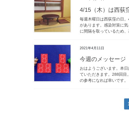
4/15（木）は西
毎週木曜日は西荻窪の日。
があります。感染対策に気
に間隔を取っているため、基
2021年4月11日
今週のメッセージ 4
おはようございます。本日
ていただきます。288回
の参考になれば幸いです。 
投
稿
の