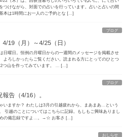
4/22（木）は、西荻窪暮らしのいろいろていねいに、にて占い
をつけながら、対面での占いを行っています。占いと占いの間
本は1時間にお一人のご予約とな […]
ブログ
/19（月）～4/25（日）
は日曜日。恒例の月曜日からの一週間のメッセージを掲載させ
目。 よろしかったらご覧ください。読まれる方にとってのひとつ
2つ山を作ってみています。 … […]
ブログ
報告（4/16）。
ゃいますか？ わたしは3月の引越疲れから、まあまあ…という
。 引越のことについてはこちらに記録。もしもご興味ありまし
の備忘録ですよ…。→☆ お客さ […]
おしらせ