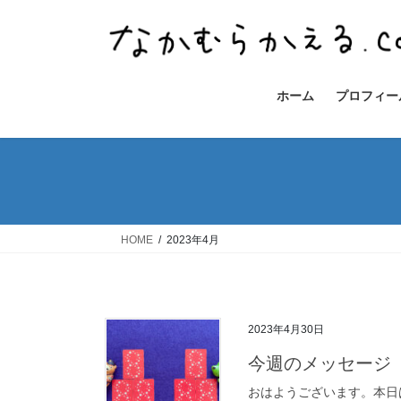
コ
ナ
ン
ビ
テ
ゲ
ン
ー
ツ
シ
ホーム
プロフィー
へ
ョ
ス
ン
キ
に
ッ
移
プ
動
HOME
2023年4月
2023年4月30日
今週のメッセージ 5
おはようございます。本日