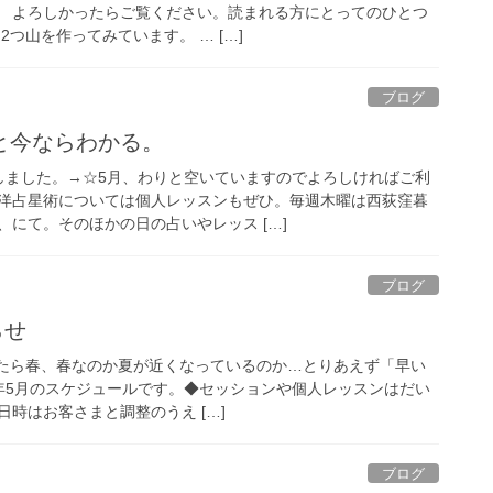
目。 よろしかったらご覧ください。読まれる方にとってのひとつ
2つ山を作ってみています。 … […]
ブログ
と今ならわかる。
しました。→☆5月、わりと空いていますのでよろしければご利
洋占星術については個人レッスンもぜひ。毎週木曜は西荻窪暮
にて。そのほかの日の占いやレッス […]
ブログ
らせ
ていたら春、春なのか夏が近くなっているのか…とりあえず「早い
3年5月のスケジュールです。◆セッションや個人レッスンはだい
時はお客さまと調整のうえ […]
ブログ