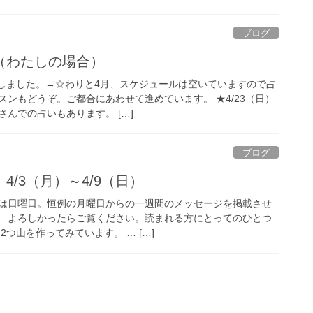
ブログ
（わたしの場合）
更新しました。→☆わりと4月、スケジュールは空いていますので占
ンもどうぞ。ご都合にあわせて進めています。 ★4/23（日）
んでの占いもあります。 […]
ブログ
/3（月）～4/9（日）
は日曜日。恒例の月曜日からの一週間のメッセージを掲載させ
目。 よろしかったらご覧ください。読まれる方にとってのひとつ
2つ山を作ってみています。 … […]