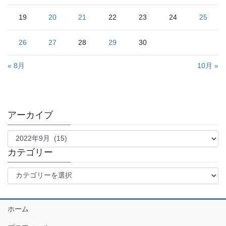
19
20
21
22
23
24
25
26
27
28
29
30
« 8月
10月 »
アーカイブ
ア
ー
カ
カテゴリー
イ
カ
ブ
テ
ゴ
リ
ホーム
ー