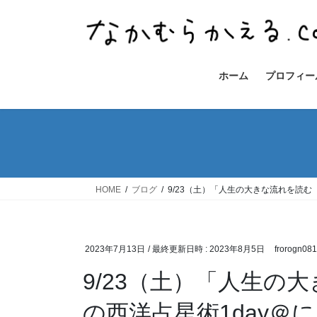
コ
ナ
ン
ビ
テ
ゲ
ン
ー
ツ
シ
ホーム
プロフィー
へ
ョ
ス
ン
キ
に
ッ
移
プ
動
HOME
ブログ
9/23（土）「人生の大きな流れを読む
2023年7月13日
/ 最終更新日時 :
2023年8月5日
frorogn08
9/23（土）「人生の
の西洋占星術1day＠