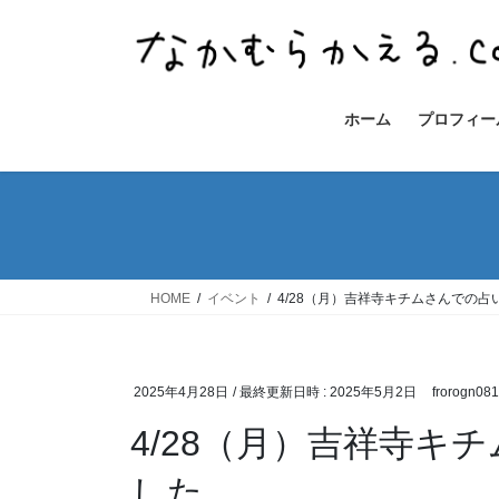
コ
ナ
ン
ビ
テ
ゲ
ン
ー
ツ
シ
ホーム
プロフィー
へ
ョ
ス
ン
キ
に
ッ
移
プ
動
HOME
イベント
4/28（月）吉祥寺キチムさんでの
2025年4月28日
/ 最終更新日時 :
2025年5月2日
frorogn08
4/28（月）吉祥寺キ
した。