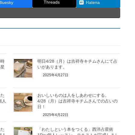
Threads
Bluesky
Hatena
の時
明日4/28（月）は吉祥寺キチムさんにて占
占星
いがあります。
2025年4月27日
わた
おいしいものは人をしあわせにする。
個人
4/28（月）は吉祥寺キチムさんでの占いの
日！
2025年4月22日
わた
「わたしという本をつくる」西洋占星術