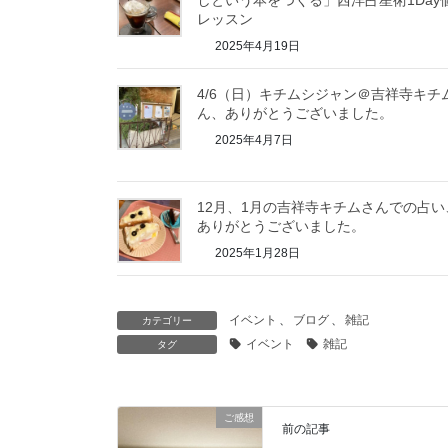
しという本をつくる」西洋占星術1Day
レッスン
2025年4月19日
4/6（日）キチムシジャン＠吉祥寺キチ
ん、ありがとうございました。
2025年4月7日
12月、1月の吉祥寺キチムさんでの占い
ありがとうございました。
2025年1月28日
イベント
、
ブログ
、
雑記
カテゴリー
イベント
雑記
タグ
ご感想
前の記事