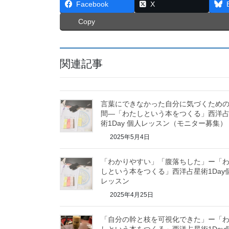
Facebook
X
Copy
関連記事
言葉にできなかった自分に気づくため
間―「わたしという本をつくる」西洋
術1Day 個人レッスン（モニター募集）
2025年5月4日
「わかりやすい」「腹落ちした」ー「
しという本をつくる」西洋占星術1Day
レッスン
2025年4月25日
「自分の幹と枝を可視化できた」ー「