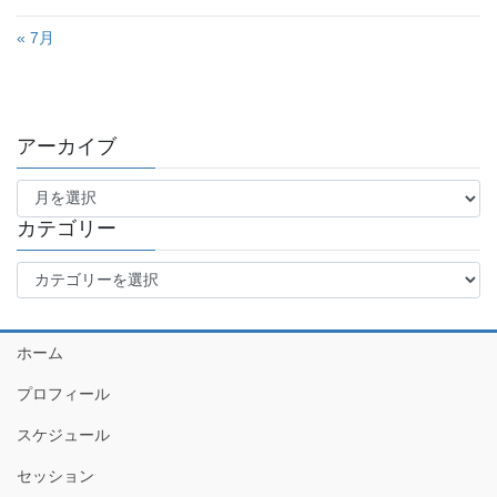
« 7月
アーカイブ
ア
ー
カ
カテゴリー
イ
カ
ブ
テ
ゴ
リ
ホーム
ー
プロフィール
スケジュール
セッション