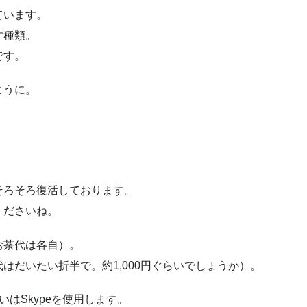
ています。
す種類。
です。
ように。
そろそろ復活しております。
くださいね。
お茶代は各自）。
はだいたい折半で。約1,000円ぐらいでしょうか）。
はSkypeを使用します。