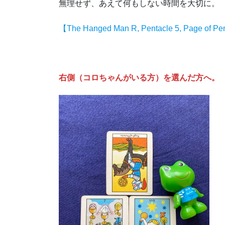
無理せず、あえて何もしない時間を大切に。
【The Hanged Man R, Pentacle 5, Page of Pe
右側（コロちゃんがいる方）を選んだ方へ。