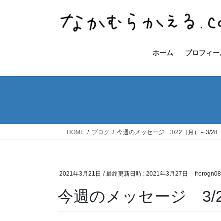
コ
ナ
ン
ビ
テ
ゲ
ン
ー
ツ
シ
ホーム
プロフィー
へ
ョ
ス
ン
キ
に
ッ
移
プ
動
HOME
ブログ
今週のメッセージ 3/22（月）～3/28
2021年3月21日
/ 最終更新日時 :
2021年3月27日
frorogn0
今週のメッセージ 3/2