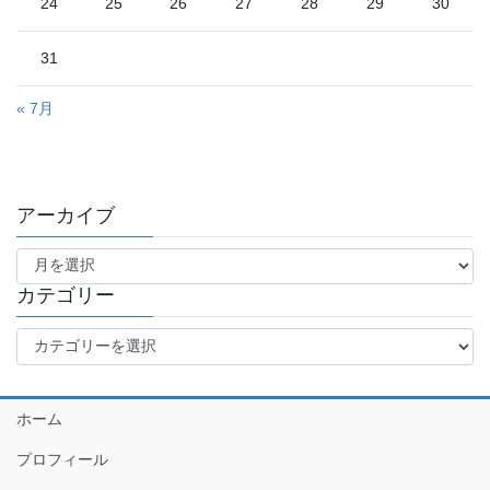
24
25
26
27
28
29
30
31
« 7月
アーカイブ
ア
ー
カ
カテゴリー
イ
カ
ブ
テ
ゴ
リ
ホーム
ー
プロフィール