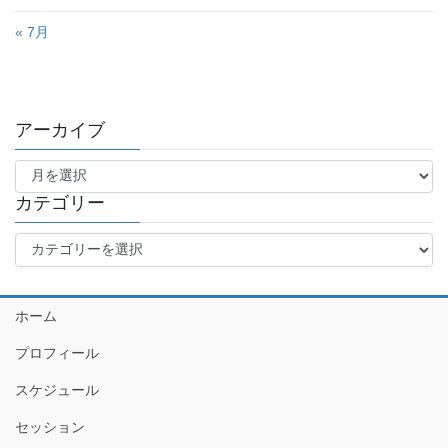
« 7月
アーカイブ
ア
ー
カ
カテゴリー
イ
カ
ブ
テ
ゴ
リ
ホーム
ー
プロフィール
スケジュール
セッション