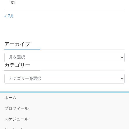
31
« 7月
アーカイブ
ア
ー
カ
カテゴリー
イ
カ
ブ
テ
ゴ
リ
ホーム
ー
プロフィール
スケジュール