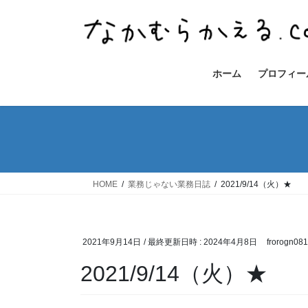
コ
ナ
ン
ビ
テ
ゲ
ン
ー
ツ
シ
ホーム
プロフィー
へ
ョ
ス
ン
キ
に
ッ
移
プ
動
HOME
業務じゃない業務日誌
2021/9/14（火）★
2021年9月14日
/ 最終更新日時 :
2024年4月8日
frorogn08
2021/9/14（火）★