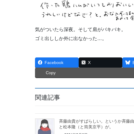
気がついたら深夜。そして肩がバキバキ。
ゴミ出ししか外に出なかった…。
Facebook
X
Copy
関連記事
斉藤由貴がすばらしい。というか斉藤
と松本隆（と筒美京平）が。