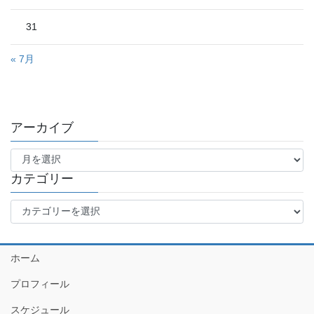
31
« 7月
アーカイブ
ア
ー
カ
カテゴリー
イ
カ
ブ
テ
ゴ
リ
ホーム
ー
プロフィール
スケジュール