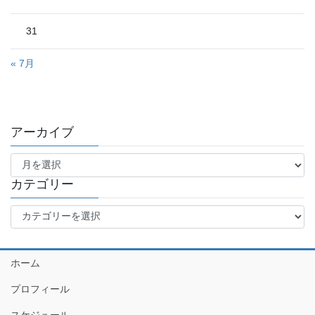
31
« 7月
アーカイブ
ア
ー
カ
カテゴリー
イ
カ
ブ
テ
ゴ
リ
ホーム
ー
プロフィール