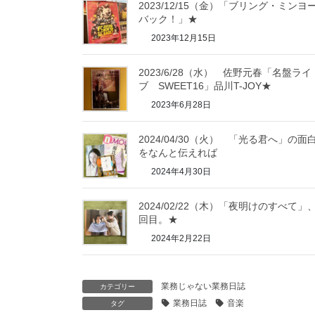
2023/12/15（金）「ブリング・ミンヨ
バック！」★
2023年12月15日
2023/6/28（水） 佐野元春「名盤ライ
ブ SWEET16」品川T-JOY★
2023年6月28日
2024/04/30（火） 「光る君へ」の面
をなんと伝えれば
2024年4月30日
2024/02/22（木）「夜明けのすべて」
回目。★
2024年2月22日
業務じゃない業務日誌
カテゴリー
業務日誌
音楽
タグ