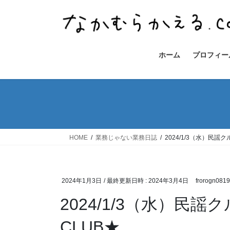
コ
ナ
ン
ビ
テ
ゲ
ン
ー
ツ
シ
ホーム
プロフィー
へ
ョ
ス
ン
キ
に
ッ
移
プ
動
HOME
業務じゃない業務日誌
2024/1/3（水）民謡
2024年1月3日
/ 最終更新日時 :
2024年3月4日
frorogn0819
2024/1/3（水）民謡
CLUB★