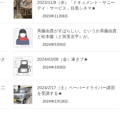
ー・
2023/11/8（水）「ドキュメント・サニー
デイ・サービス」目黒シネマ★
2023年11月8日
斉藤由貴がすばらしい。というか斉藤由貴
と松本隆（と筒美京平）が。
2024年5月6日
白さ
2024/03/08（金）液タブ★
2024年3月8日
、二
2024/2/17（土）ペーパードライバー講習
を受講する★
2024年2月18日