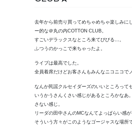
去年から前売り買ってめちゃめちゃ楽しみに
ー的な＠丸の内COTTON CLUB。
すごいデラックスなところ来てびびる…。
ふつうのかっこで来ちゃったよ。
ライブは最高でした。
全員着席だけどお客さんもみんなニコニコで
なんか民謡クルセイダーズのいいところって
いうかうさんくさい感じがあるところかなあ
さない感じ。
リーダの田中さんのMCなんてよっぱらい感
そういう方々がこのようなゴージャスな場所