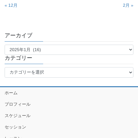
« 12月
2月 »
アーカイブ
ア
ー
カ
カテゴリー
イ
カ
ブ
テ
ゴ
リ
ホーム
ー
プロフィール
スケジュール
セッション